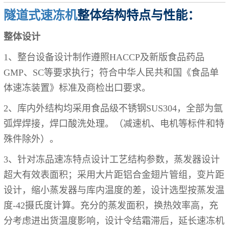
隧道式速冻机
整体结构特点与性能：
整体设计
1、
整台设备设计制作遵照
HACCP
及新版食品药品
GMP、SC等
要求执行；符合中华人民共和国《食品单
体速冻装置》标准及商检出口要求。
2、
库内外结构均采用
食品级
不锈钢
SUS304，全部为氩
弧焊焊接
，焊口酸洗处理
。
（
减速机、电机等标件和特
殊件除外）
。
3、针对冻品速冻特点设计工艺结构参数，蒸发器设计
超大有效表面积；采用大片距铝合金翅片管组，变片距
设计，缩小蒸发器与库内温度的差，设计选型按蒸发温
度-42摄氏度计算。充分的蒸发面积，换热效率高，充
分考虑进出货温度影响，设计令结霜滞后，延长速冻机