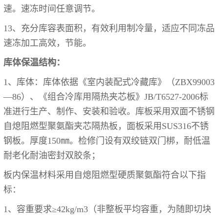
速。速冻时间任意调节。
13、充分库容表面积，有效利用制冷量，适应不同冻品
速冻加工高效，节能。
库体保温结构：
1、
库体：库体依据《室内装配式冷藏库》（
ZBX99003
—86）、《组合冷库用隔热夹芯板》JB/T6527-2006标
准进行生产、制作、安装和验收。库板采用双面不锈钢
自熄阻燃型聚氨酯夹芯隔热板，面板采用SUS3
16
不锈
钢板。
厚度
150㎜。
检修门设有双绞链双门
梆，
耐低温
耐老化耐油密封双胶条；
板内保温材料采用自熄阻燃型硬质聚氨酯符合以下指
标：
1、
容重要求
≥4
2
kg/m3（非整板平均容重，为随即切块