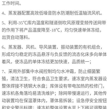
工作时间。
4、蒸发器配置高效低噪音防水防潮耐低温轴流风机。
5、利用-35℃库内温度和隧道侧吹风原理变频传送网带
的作用下将产品温度降至-18℃，均匀快速单体冻结，
出货自动落料。
6、蒸发器、风机、导风装置、振动装置的有机组合，
形成均匀稳定的冻品悬浮与负反馈的流态化床多向单体
着风，使冻品的单体冻结更加快速，品质统一；
7、采用外部集中水阀控制均匀水冲霜，防止细菌繁
殖，清洁卫生，符合食品卫生要求。速冻室内蒸发器设
整体焊接不锈钢大水盘；库体设有带电加热的检修门，
速冻机各角落均易清洗维护；除网带慢速运行，其他传
动装置均在保温罩体内，罩体易拆装；设急停安全按钮
和安全警示标牌；速冻机整体设置水平上下移可调整装