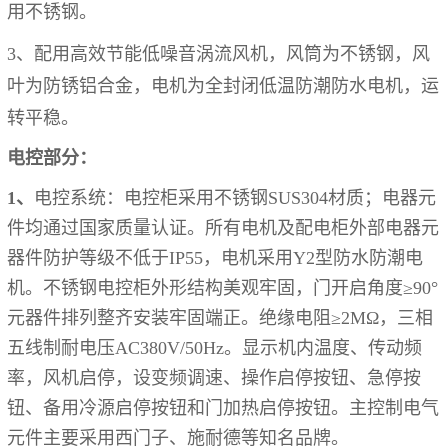
用不锈钢。
3、配用高效节能低噪音
涡流
风机，风筒为不锈钢，风
叶为防锈铝合金，电机为全封闭低温防潮防水电机，运
转平稳。
电控部分：
1、
电控
系统：电控柜
采用不锈钢
SUS304材质；电器元
件均通过国家质量认证。所有电机及配电柜外部电器元
器件防护等级不低于IP55，电机采用Y2型防水防潮电
机。
不锈钢
电控柜外形结构美观牢固，门开启角度
≥90°
元器件排列整齐安装牢固端正。绝缘电阻≥2MΩ，
三
相
五
线制耐电压
AC380V/50Hz。显示机内温度、传动频
率，风机启停，设变频调速、操作启停按钮、急停按
钮、备用冷源启停按钮和门加热启停按钮。主控制电气
元件主要采用
西门子、
施耐
德等知名
品牌。