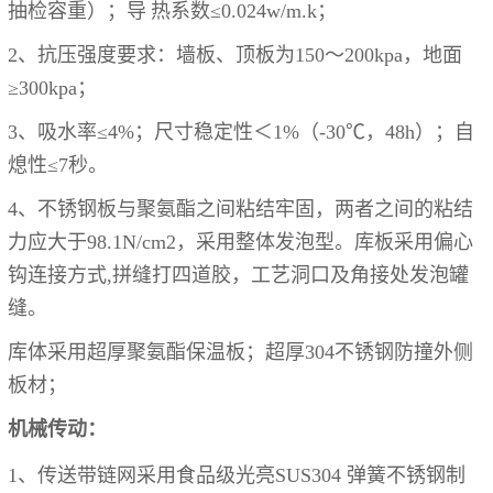
抽检容重）；导
热系数
≤0.024w/m.k；
2、
抗压强度要求：墙板、顶板为
150～200kpa，地面
≥300kpa；
3、
吸水率
≤4%；尺寸稳定性＜1%（-30℃，48h）；自
熄性≤7秒。
4、
不锈钢板与聚氨酯之间粘结牢固，两者之间的粘结
力应大于
98.1N/cm2，采用整体发泡型。库板采用偏心
钩连接方式,拼缝打四道胶，工艺洞口及角接处发泡罐
缝。
库体采用超厚聚氨酯保温板；超厚
304不锈钢防撞外侧
板材；
机械传动：
1、传送带链网采用食品级光亮SUS304 弹簧不锈钢制