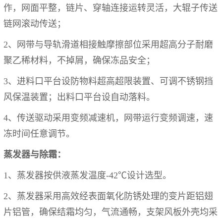
作，网面平整，链片、穿轴连接运转灵活，
大辊子传送
链网滚动传送；
2、网带与导轨滑道相接触摩擦部位采用超高分子耐磨
聚乙稀材料，不掉屑，确保冻品安全；
3、进料口平台设防物料超高超限装置、可调不锈钢挡
风保温装置；出料口平台设自动落料。
4、传送驱动采用变频减速机，网带运行变频调速，速
冻时间任意调节。
蒸发器与除霜：
1、蒸发器按供液蒸发温度-4
2
℃设计选型。
2、蒸发器采用高效经表面氧化防锈处理的变片距铝翅
片铝管，确保结霜均匀，气流通畅，支架风板外壳均采